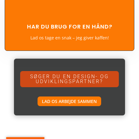
HAR DU BRUG FOR EN HÅND?
Lad os tage en snak – jeg giver kaffen!
SØGER DU EN DESIGN- OG
UDVIKLINGSPARTNER?
LAD OS ARBEJDE SAMMEN